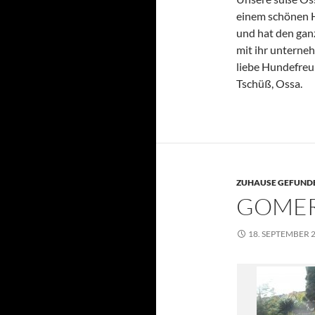
einem schönen H
und hat den ganz
mit ihr unterne
liebe Hundefreun
Tschüß, Ossa.
ZUHAUSE GEFUNDE
GOME
18. SEPTEMBER 