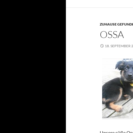
ZUHAUSE GEFUNDE
OSSA
18. SEPTEMBER 
Unsere süße Oss