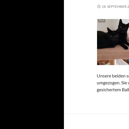
18. SEPTEMBER 
Unsere beiden s
umgezogen. Sie
gesichertem Bal