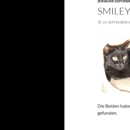
ZUHAUSE GEFUNDE
SMILE
18. SEPTEMBER 
Die Beiden hab
gefunden.