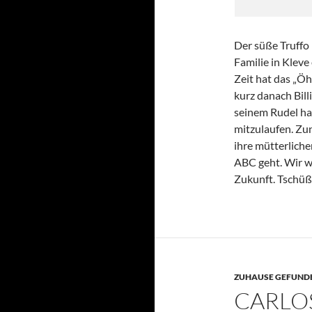
Der süße Truffo 
Familie in Kleve 
Zeit hat das „Ö
kurz danach Bil
seinem Rudel ha
mitzulaufen. Zun
ihre mütterlich
ABC geht. Wir w
Zukunft. Tschüß
ZUHAUSE GEFUNDE
CARLO