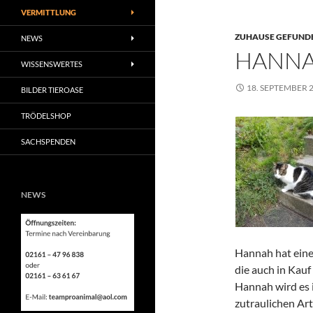
VERMITTLUNG
ZUHAUSE GEFUNDE
NEWS
HANN
WISSENSWERTES
18. SEPTEMBER 
BILDER TIEROASE
TRÖDELSHOP
SACHSPENDEN
NEWS
Hannah hat eine
die auch in Kauf
Hannah wird es i
zutraulichen Ar