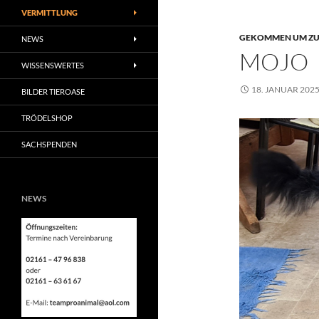
VERMITTLUNG
GEKOMMEN UM ZU 
NEWS
MOJO
WISSENSWERTES
18. JANUAR 202
BILDER TIEROASE
TRÖDELSHOP
SACHSPENDEN
NEWS