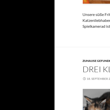
Unsere süße Fri
Katzenliebhaber
Spielkamerad is
ZUHAUSE GEFUNDE
DREI K
18. SEPTEMBER 