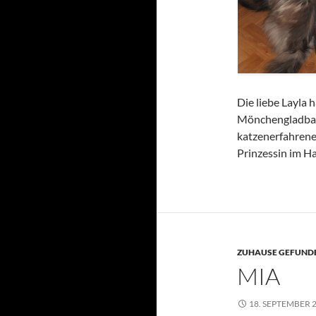
Die liebe Layla
Mönchengladbac
katzenerfahren
Prinzessin im Ha
ZUHAUSE GEFUNDE
MIA
18. SEPTEMBER 