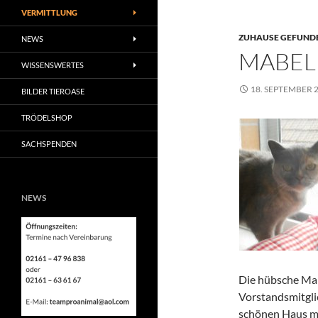
VERMITTLUNG
ZUHAUSE GEFUNDE
NEWS
MABEL
WISSENSWERTES
18. SEPTEMBER 
BILDER TIEROASE
TRÖDELSHOP
SACHSPENDEN
NEWS
Die hübsche Mab
Vorstandsmitgli
schönen Haus mi