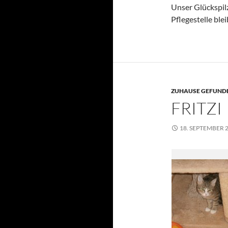
Unser Glückspilz
Pflegestelle ble
ZUHAUSE GEFUNDE
FRITZI
18. SEPTEMBER 