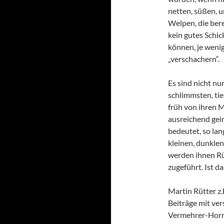
netten, süßen, u
Welpen, die bere
kein gutes Schic
können, je wen
„verschachern“.
Es sind nicht nu
schlimmsten, ti
früh von ihren M
ausreichend geim
bedeutet, so la
kleinen, dunklen
werden ihnen Rü
zugeführt. Ist d
Martin Rütter z.
Beiträge mit ve
Vermehrer-Horr