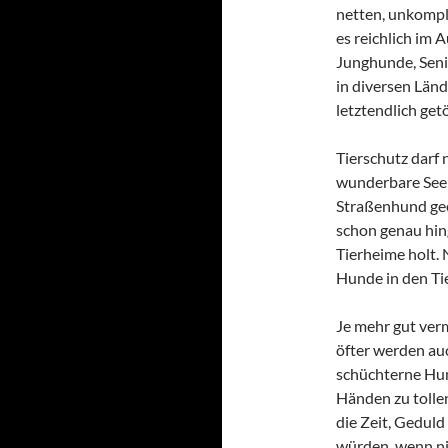
netten, unkompl
es reichlich im 
Junghunde, Senio
in diversen Länd
letztendlich get
Tierschutz darf 
wunderbare Seele
Straßenhund geei
schon genau hin
Tierheime holt. 
Hunde in den Tie
Je mehr gut verm
öfter werden auc
schüchterne Hun
Händen zu tolle
die Zeit, Gedul
würden, wenn ni