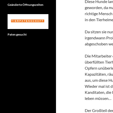
Diese Hunde land
Geänderte Öffnungszeiten
geworden, da ma
richtige Mensch 
in den Tierheime
Da sitzen sie nu
Paten gesucht
irgendwann Pro
abgeschoben we
Die Mitarbeiter
überfüllten Tie
Opfern unüberle
Kapazitäten, räu
aus, um diese H
Wieder mal ist d
Kanditaten, die 
leben müssen…
Der Großteil de