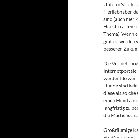
Unterm Strich is
Tierliebhaber, d
sind (auch hier 
Haustierarten so
Thema). Wenn es 
gibt es, werden 
besseren Zukunft
Die Vermehrung
Internetportale
werden! Je wenig
Hunde sind kein
diese als solche
einen Hund ansc
langfristig zu be
die Machenscha
Großräumige Kas
Straßenkatzen – 