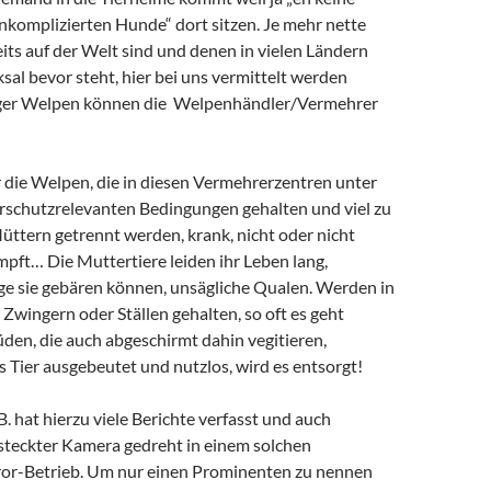
nkomplizierten Hunde“ dort sitzen. Je mehr nette
its auf der Welt sind und denen in vielen Ländern
ksal bevor steht, hier bei uns vermittelt werden
iger Welpen können die Welpenhändler/Vermehrer
r die Welpen, die in diesen Vermehrerzentren unter
erschutzrelevanten Bedingungen gehalten und viel zu
üttern getrennt werden, krank, nicht oder nicht
pft… Die Muttertiere leiden ihr Leben lang,
nge sie gebären können, unsägliche Qualen. Werden in
 Zwingern oder Ställen gehalten, so oft es geht
den, die auch abgeschirmt dahin vegitieren,
as Tier ausgebeutet und nutzlos, wird es entsorgt!
B. hat hierzu viele Berichte verfasst und auch
rsteckter Kamera gedreht in einem solchen
or-Betrieb. Um nur einen Prominenten zu nennen