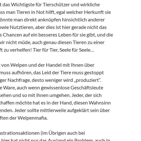
t das Wichtigste für Tierschützer und wirkliche
ass man Tieren in Not hilft, egal welcher Herkunft sie
könnte man direkt anknüpfen hinsichtlich anderer
wie Nutztieren, aber dies ist hier gerade nicht das
Chancen auf ein besseres Leben für sie gibt, und die
wir nicht müde, auch genau diesen Tieren zu einer
 zu verhelfen! Tier für Tier, Seele für Seele…
 von Welpen und der Handel mit Ihnen über
 muss aufhören, das Leid der Tiere muss gestoppt
er Nachfrage, desto weniger wird „produziert“.
e Ware, auch wenn gewissenlose Geschäftsleute
 sehen und so mit ihnen umgehen. Jeder, der sich
haffen möchte hat es in der Hand, diesen Wahnsinn
enden. Jeder sollte mittlerweile aufgeklärt sein über
ften der Welpenmafia.
trationsaktionen (im Übrigen auch bei
hier hat nicht nur das Ausland ein Problem, auch in