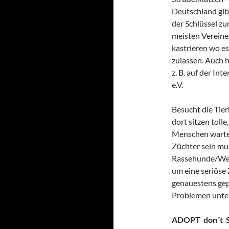
Deutschland gibt
der Schlüssel z
meisten Vereine 
kastrieren wo es
zulassen. Auch h
z. B. auf der In
e.V.
Besucht die Tier
dort sitzen toll
Menschen warte
Züchter sein mus
Rassehunde/Welp
um eine seriöse 
genauestens gep
Problemen unter
ADOPT don´t 