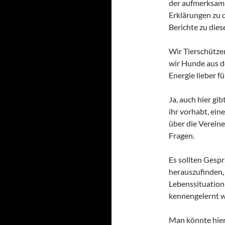
der aufmerksam 
Erklärungen zu 
Berichte zu die
Wir Tierschütze
wir Hunde aus d
Energie lieber fü
Ja, auch hier gi
ihr vorhabt, ein
über die Vereine
Fragen.
Es sollten Gesp
herauszufinden
Lebenssituation 
kennengelernt w
Man könnte hier