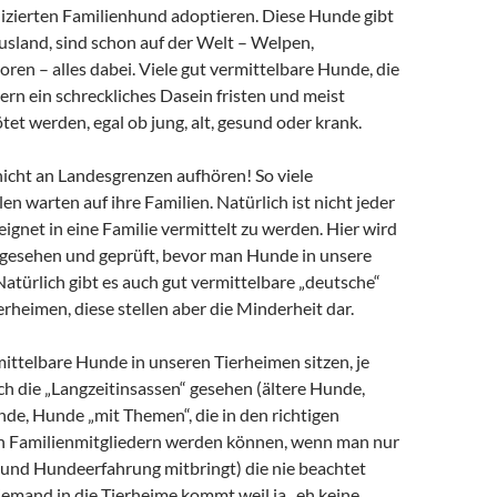
izierten Familienhund adoptieren. Diese Hunde gibt
Ausland, sind schon auf der Welt – Welpen,
ren – alles dabei. Viele gut vermittelbare Hunde, die
ern ein schreckliches Dasein fristen und meist
ötet werden, egal ob jung, alt, gesund oder krank.
nicht an Landesgrenzen aufhören! So viele
n warten auf ihre Familien. Natürlich ist nicht jeder
gnet in eine Familie vermittelt zu werden. Hier wird
gesehen und geprüft, bevor man Hunde in unsere
Natürlich gibt es auch gut vermittelbare „deutsche“
rheimen, diese stellen aber die Minderheit dar.
ittelbare Hunde in unseren Tierheimen sitzen, je
h die „Langzeitinsassen“ gesehen (ältere Hunde,
de, Hunde „mit Themen“, die in den richtigen
n Familienmitgliedern werden können, wenn man nur
d und Hundeerfahrung mitbringt) die nie beachtet
emand in die Tierheime kommt weil ja „eh keine