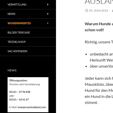
AUSLA
VERMITTLUNG
25. JUNI 2019
NEWS
Warum Hunde au
WISSENSWERTES
schon voll!
BILDER TIEROASE
Richtig, unsere 
TRÖDELSHOP
SACHSPENDEN
unbedacht an
Herkunft We
über unseriö
NEWS
Jeder kann sich
Mausklicks, über
Hund für den Me
ein Hund in die 
stimmt.