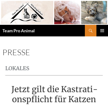
Zum
Inhalt
springen
Suchen
Team Pro Animal
PRIMÄR
MENÜ
PRESSE