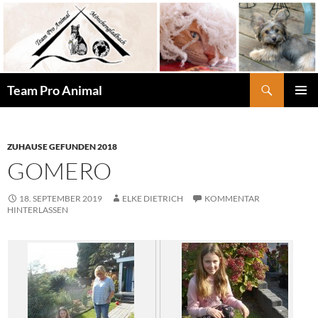
Zum
Inhalt
springen
Suchen
Team Pro Animal
PRIMÄR
MENÜ
ZUHAUSE GEFUNDEN 2018
GOMERO
18. SEPTEMBER 2019
ELKE DIETRICH
KOMMENTAR
HINTERLASSEN