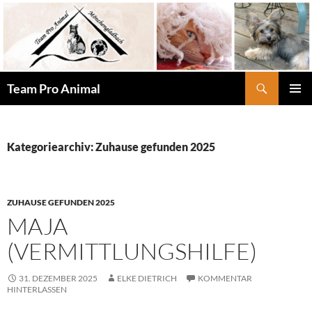
Zum
Inhalt
springen
Suchen
Team Pro Animal
PRIMÄR
MENÜ
Kategoriearchiv: Zuhause gefunden 2025
ZUHAUSE GEFUNDEN 2025
MAJA
(VERMITTLUNGSHILFE)
31. DEZEMBER 2025
ELKE DIETRICH
KOMMENTAR
HINTERLASSEN