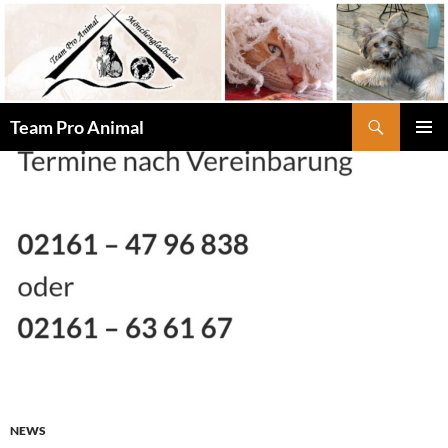
Zum
Inhalt
springen
Suchen
Team Pro Animal
PRIMÄR
MENÜ
NEWS