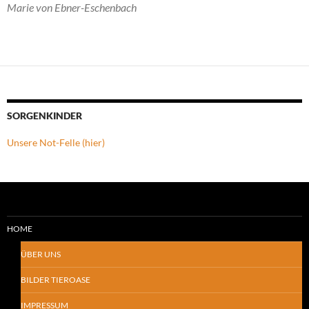
Marie von Ebner-Eschenbach
SORGENKINDER
Unsere Not-Felle (hier)
HOME
ÜBER UNS
BILDER TIEROASE
IMPRESSUM