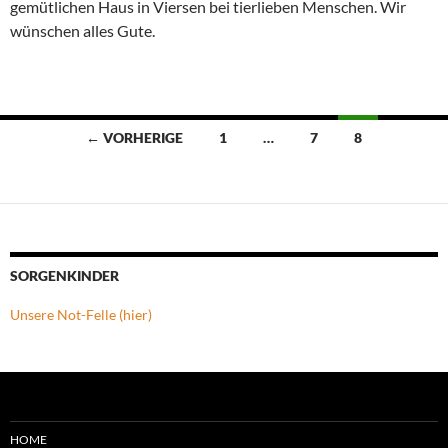
gemütlichen Haus in Viersen bei tierlieben Menschen. Wir
wünschen alles Gute.
Beitragsnavigation
← VORHERIGE
1
…
7
8
SORGENKINDER
Unsere Not-Felle (hier)
HOME