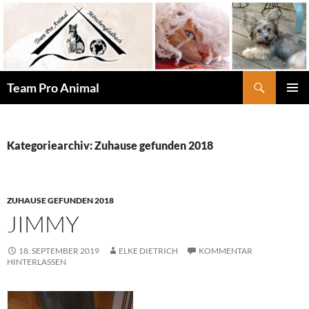
Zum
Inhalt
springen
Suchen
Team Pro Animal
PRIMÄR
MENÜ
Kategoriearchiv: Zuhause gefunden 2018
ZUHAUSE GEFUNDEN 2018
JIMMY
18. SEPTEMBER 2019
ELKE DIETRICH
KOMMENTAR
HINTERLASSEN