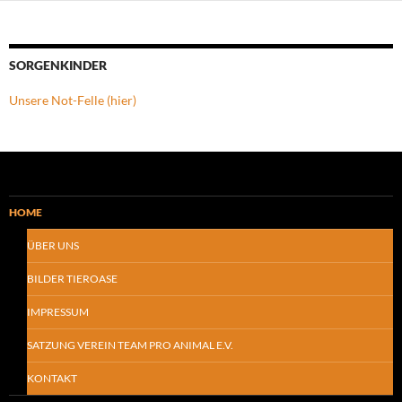
SORGENKINDER
Unsere Not-Felle (hier)
HOME
ÜBER UNS
BILDER TIEROASE
IMPRESSUM
SATZUNG VEREIN TEAM PRO ANIMAL E.V.
KONTAKT