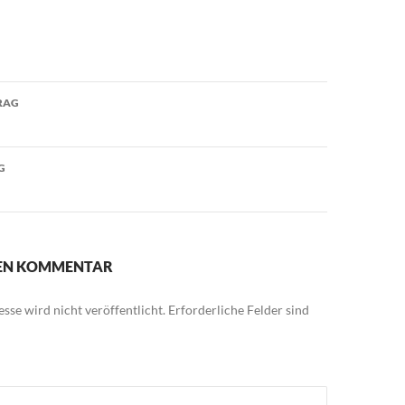
avigation
RAG
G
NEN KOMMENTAR
sse wird nicht veröffentlicht.
Erforderliche Felder sind