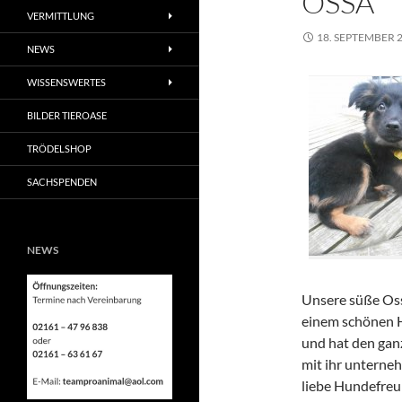
OSSA
VERMITTLUNG
18. SEPTEMBER 
NEWS
WISSENSWERTES
BILDER TIEROASE
TRÖDELSHOP
SACHSPENDEN
NEWS
Unsere süße Oss
einem schönen H
und hat den ganz
mit ihr unterne
liebe Hundefreun