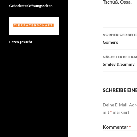
Tschüß, Ossa.
Geänderte Öffnungszeiten
Beitragsn
VORHERIGER BEIT
Paten gesucht
Gomero
NÄCHSTER BEITRA
Smiley & Sammy
SCHREIBE EI
Deine E-Mail-Adre
mit
*
markiert
Kommentar
*