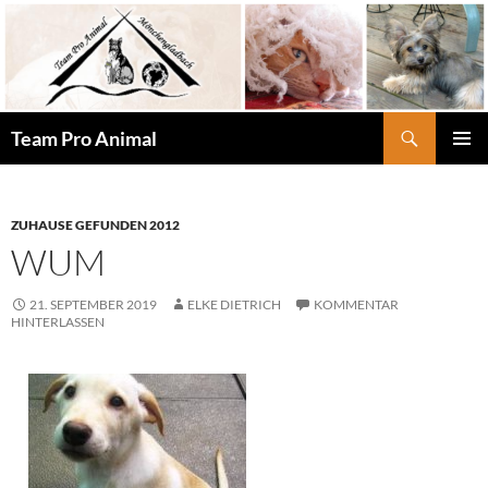
Zum
Inhalt
springen
Suchen
Team Pro Animal
PRIMÄR
MENÜ
ZUHAUSE GEFUNDEN 2012
WUM
21. SEPTEMBER 2019
ELKE DIETRICH
KOMMENTAR
HINTERLASSEN