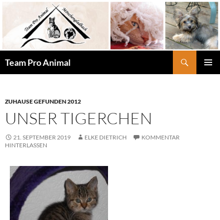
Zum
Inhalt
springen
Suchen
Team Pro Animal
PRIMÄR
MENÜ
ZUHAUSE GEFUNDEN 2012
UNSER TIGERCHEN
21. SEPTEMBER 2019
ELKE DIETRICH
KOMMENTAR
HINTERLASSEN