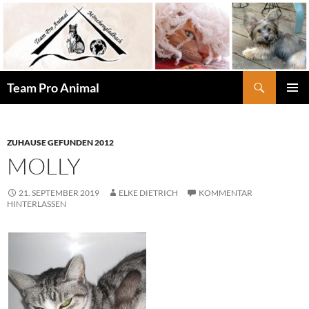
Zum
Inhalt
springen
Suchen
Team Pro Animal
PRIMÄR
MENÜ
ZUHAUSE GEFUNDEN 2012
MOLLY
21. SEPTEMBER 2019
ELKE DIETRICH
KOMMENTAR
HINTERLASSEN