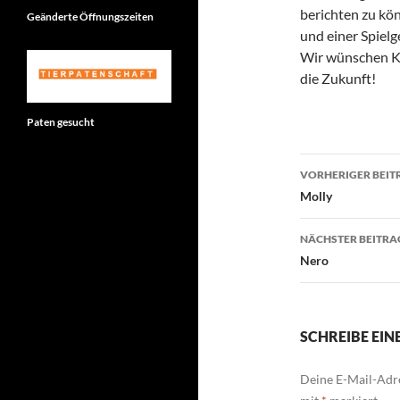
berichten zu kö
Geänderte Öffnungszeiten
und einer Spiel
Wir wünschen Kit
die Zukunft!
Paten gesucht
Beitragsn
VORHERIGER BEIT
Molly
NÄCHSTER BEITRA
Nero
SCHREIBE EI
Deine E-Mail-Adre