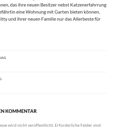
nnen, das ihre neuen Besitzer nebst Katzenerfahrrung
gefährtin eine Wohnung mit Garten bieten können.
ty und ihrer neuen Familie nur das Allerbeste für
avigation
RAG
G
NEN KOMMENTAR
sse wird nicht veröffentlicht.
Erforderliche Felder sind