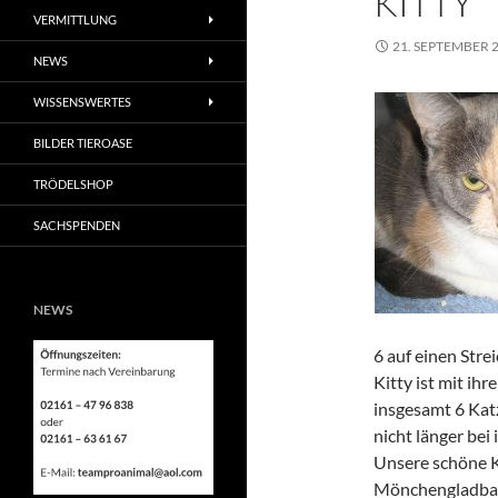
KITTY
VERMITTLUNG
21. SEPTEMBER 
NEWS
WISSENSWERTES
BILDER TIEROASE
TRÖDELSHOP
SACHSPENDEN
NEWS
6 auf einen Strei
Kitty ist mit ih
insgesamt 6 Kat
nicht länger bei
Unsere schöne K
Mönchengladbac