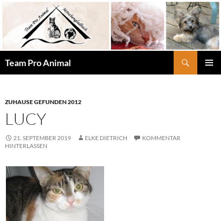
Zum
Inhalt
springen
Suchen
Team Pro Animal
PRIMÄR
MENÜ
ZUHAUSE GEFUNDEN 2012
LUCY
21. SEPTEMBER 2019
ELKE DIETRICH
KOMMENTAR
HINTERLASSEN