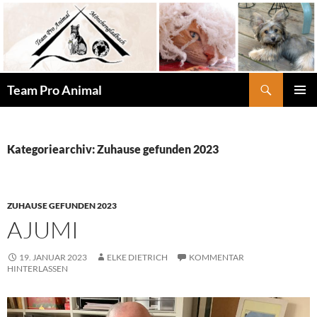
Zum
Inhalt
springen
Suchen
Team Pro Animal
PRIMÄR
MENÜ
Kategoriearchiv: Zuhause gefunden 2023
ZUHAUSE GEFUNDEN 2023
AJUMI
19. JANUAR 2023
ELKE DIETRICH
KOMMENTAR
HINTERLASSEN