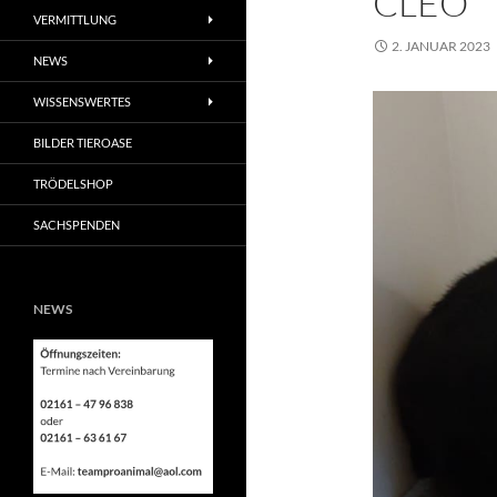
CLEO
VERMITTLUNG
2. JANUAR 2023
NEWS
WISSENSWERTES
BILDER TIEROASE
TRÖDELSHOP
SACHSPENDEN
NEWS