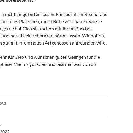
nn nicht lange bitten lassen, kam aus ihrer Box heraus
ein stilles Plätzchen, um in Ruhe zu schauen, wo sie
hr gerne hat Cleo sich schon mit ihrem Puschel
n und bereits ein schnurren hören lassen. Wir hoffen,
uch gut mit ihrem neuen Artgenossen anfreunden wird.
sehr für Cleo und wünschen gutes Gelingen für die
ase. Mach´s gut Cleo und lass mal was von dir
avigation
RAG
G
 2022