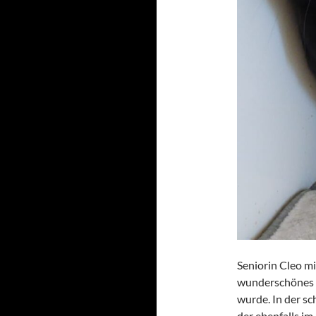
Seniorin Cleo mi
wunderschönes Z
wurde. In der s
der ebenfalls im 