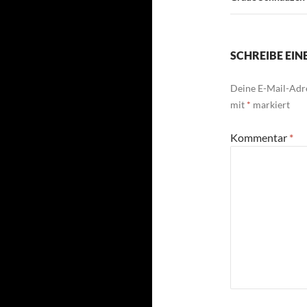
SCHREIBE EI
Deine E-Mail-Adre
mit
*
markiert
Kommentar
*