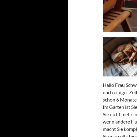
Hallo Frau Schwe
nach einiger Zeit
schon 6 Monate b
Im Garten ist Si
Sie nicht mehr i
wenn andere Hu
macht Sie komple
Sie wie selbstve