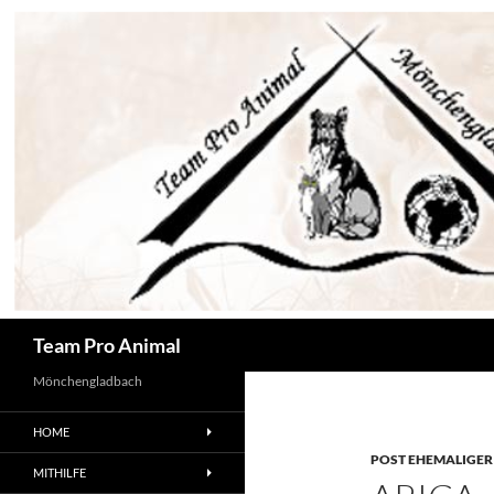
Zum
Inhalt
springen
Suchen
Team Pro Animal
Mönchengladbach
HOME
POST EHEMALIGER
MITHILFE