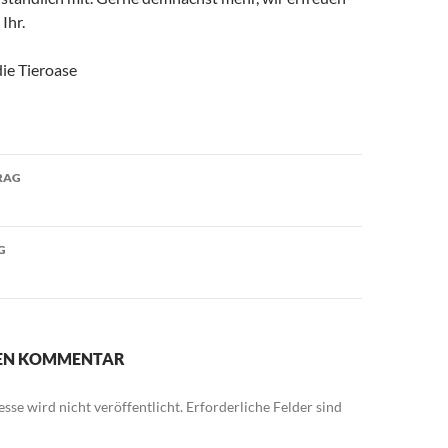
Ihr.
ie Tieroase
avigation
RAG
G
NEN KOMMENTAR
sse wird nicht veröffentlicht.
Erforderliche Felder sind