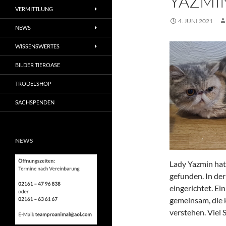
YAZMI
VERMITTLUNG
4. JUNI 2021
NEWS
WISSENSWERTES
BILDER TIEROASE
TRÖDELSHOP
SACHSPENDEN
NEWS
Lady Yazmin ha
gefunden. In de
eingerichtet. Ei
gemeinsam, die k
verstehen. Viel 