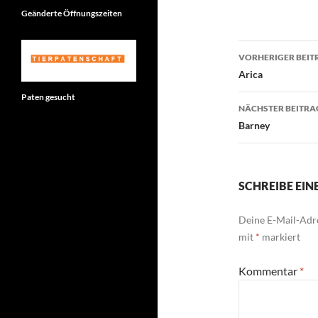
Geänderte Öffnungszeiten
Beitragsn
VORHERIGER BEIT
Arica
Paten gesucht
NÄCHSTER BEITRA
Barney
SCHREIBE EI
Deine E-Mail-Adre
mit
*
markiert
Kommentar
*