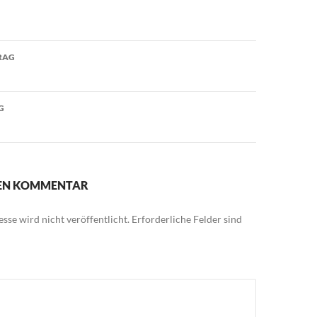
avigation
RAG
G
NEN KOMMENTAR
sse wird nicht veröffentlicht.
Erforderliche Felder sind