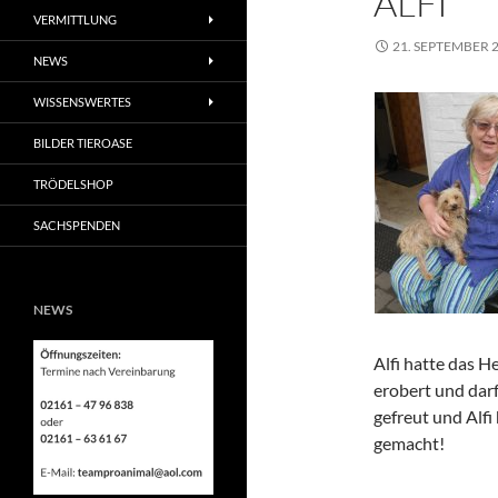
ALFI
VERMITTLUNG
21. SEPTEMBER 
NEWS
WISSENSWERTES
BILDER TIEROASE
TRÖDELSHOP
SACHSPENDEN
NEWS
Alfi hatte das H
erobert und darf
gefreut und Alfi
gemacht!