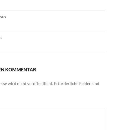
avigation
RAG
G
NEN KOMMENTAR
sse wird nicht veröffentlicht.
Erforderliche Felder sind