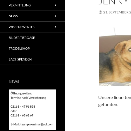
JENNY
VERMITTLUNG
21. SEPTEMBER 
NEWS
WISSENSWERTES
BILDER TIEROASE
TRÖDELSHOP
SACHSPENDEN
NEWS
Unsere liebe Je
gefunden.