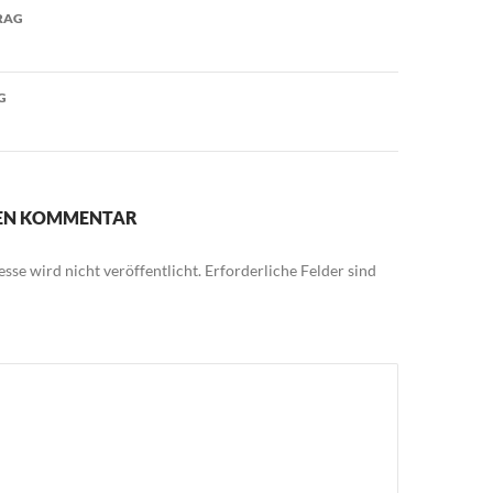
avigation
RAG
G
NEN KOMMENTAR
sse wird nicht veröffentlicht.
Erforderliche Felder sind