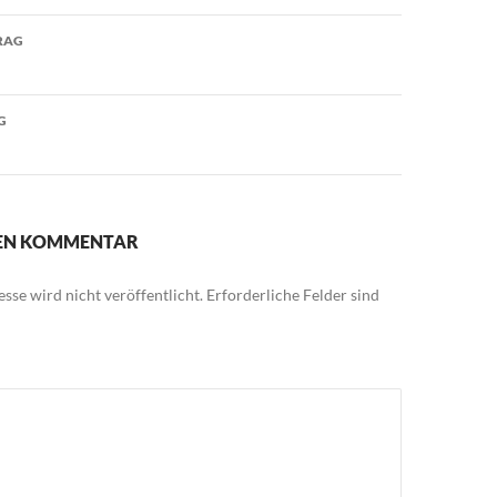
avigation
RAG
G
NEN KOMMENTAR
sse wird nicht veröffentlicht.
Erforderliche Felder sind