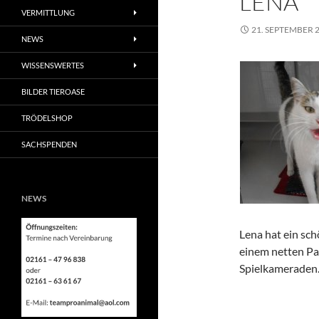
LENA
VERMITTLUNG
21. SEPTEMBER 
NEWS
WISSENSWERTES
BILDER TIEROASE
TRÖDELSHOP
SACHSPENDEN
NEWS
Lena hat ein sc
einem netten Pa
Spielkameraden