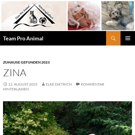
Zum
Inhalt
springen
Suchen
Team Pro Animal
PRIMÄR
MENÜ
ZUHAUSE GEFUNDEN 2023
ZINA
12. AUGUST 2023
ELKE DIETRICH
KOMMENTAR
HINTERLASSEN