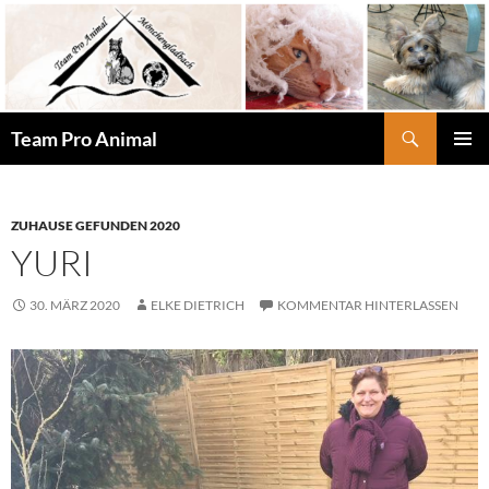
Zum
Inhalt
springen
Suchen
Team Pro Animal
PRIMÄR
MENÜ
ZUHAUSE GEFUNDEN 2020
YURI
30. MÄRZ 2020
ELKE DIETRICH
KOMMENTAR HINTERLASSEN