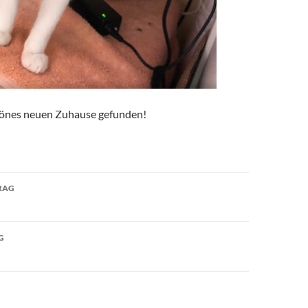
chönes neuen Zuhause gefunden!
avigation
RAG
G