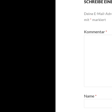
SCHREIBE EI
Deine E-Mail-Adre
mit
*
markiert
Kommentar
*
Name
*