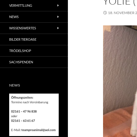
YOLIE 
VERMITTLUNG
18. NOVEMBER 
NEWS
WISSENSWERTES
BILDER TIEROASE
TRÖDELSHOP
SACHSPENDEN
NEWS