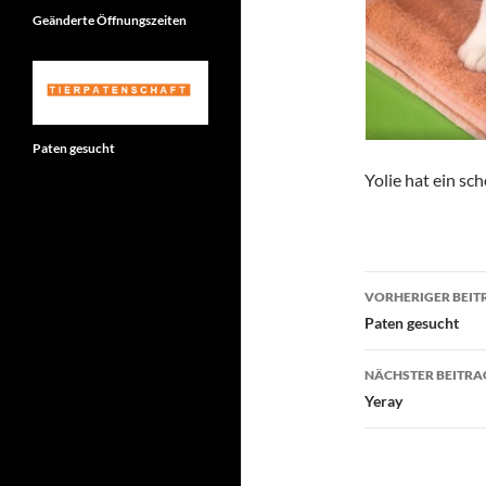
Geänderte Öffnungszeiten
Paten gesucht
Yolie hat ein s
Beitragsn
VORHERIGER BEIT
Paten gesucht
NÄCHSTER BEITRA
Yeray