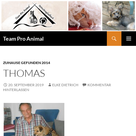
Zum
Inhalt
springen
Suchen
Team Pro Animal
PRIMÄR
MENÜ
ZUHAUSE GEFUNDEN 2014
THOMAS
20. SEPTEMBER 2019
ELKE DIETRICH
KOMMENTAR
HINTERLASSEN