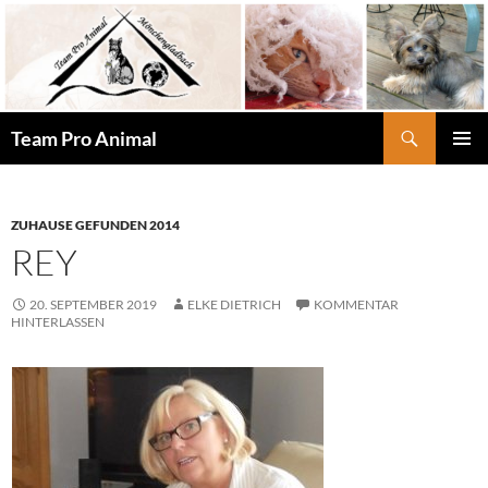
Zum
Inhalt
springen
Suchen
Team Pro Animal
PRIMÄR
MENÜ
ZUHAUSE GEFUNDEN 2014
REY
20. SEPTEMBER 2019
ELKE DIETRICH
KOMMENTAR
HINTERLASSEN