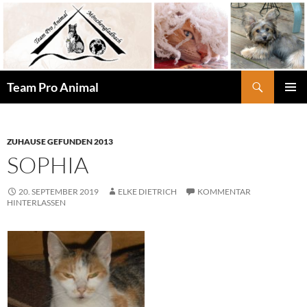
Zum
Inhalt
springen
Suchen
Team Pro Animal
PRIMÄR
MENÜ
ZUHAUSE GEFUNDEN 2013
SOPHIA
20. SEPTEMBER 2019
ELKE DIETRICH
KOMMENTAR
HINTERLASSEN