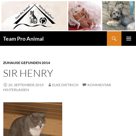
Zum
Inhalt
springen
Suchen
Team Pro Animal
PRIMÄR
MENÜ
ZUHAUSE GEFUNDEN 2014
SIR HENRY
20. SEPTEMBER 2019
ELKE DIETRICH
KOMMENTAR
HINTERLASSEN