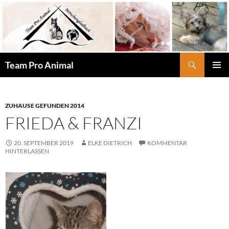
Zum
Inhalt
springen
Suchen
Team Pro Animal
PRIMÄR
MENÜ
ZUHAUSE GEFUNDEN 2014
FRIEDA & FRANZI
20. SEPTEMBER 2019
ELKE DIETRICH
KOMMENTAR
HINTERLASSEN