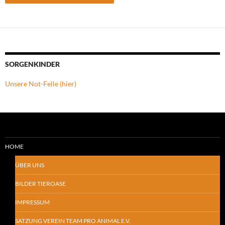
SORGENKINDER
Unsere Not-Felle (hier)
HOME
ÜBER UNS
BILDER TIEROASE
IMPRESSUM
SATZUNG VEREIN TEAM PRO ANIMAL E.V.