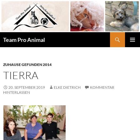
Zum
Inhalt
springen
Suchen
Team Pro Animal
PRIMÄR
MENÜ
ZUHAUSE GEFUNDEN 2014
TIERRA
20. SEPTEMBER 2019
ELKE DIETRICH
KOMMENTAR
HINTERLASSEN