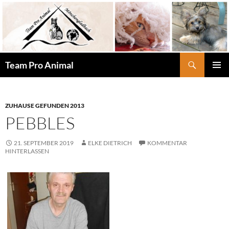
Zum
Inhalt
springen
Suchen
Team Pro Animal
PRIMÄR
MENÜ
ZUHAUSE GEFUNDEN 2013
PEBBLES
21. SEPTEMBER 2019
ELKE DIETRICH
KOMMENTAR
HINTERLASSEN