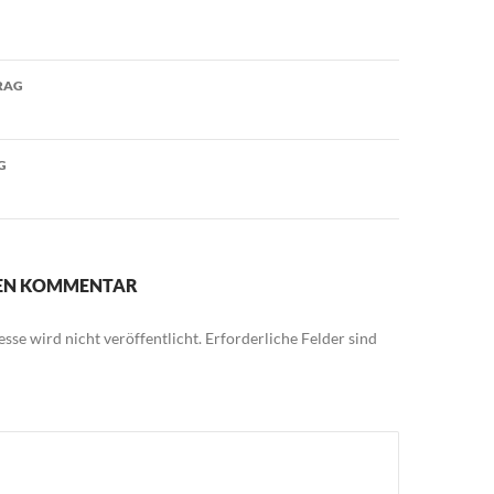
avigation
RAG
G
NEN KOMMENTAR
sse wird nicht veröffentlicht.
Erforderliche Felder sind