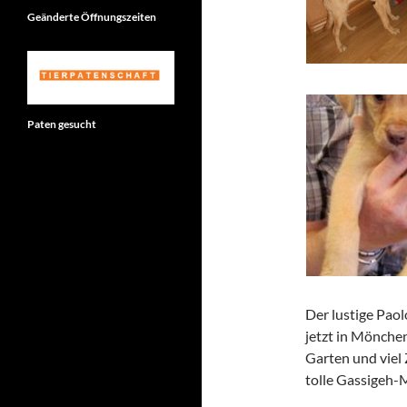
Geänderte Öffnungszeiten
Paten gesucht
Der lustige Paol
jetzt in Mönche
Garten und viel 
tolle Gassigeh-