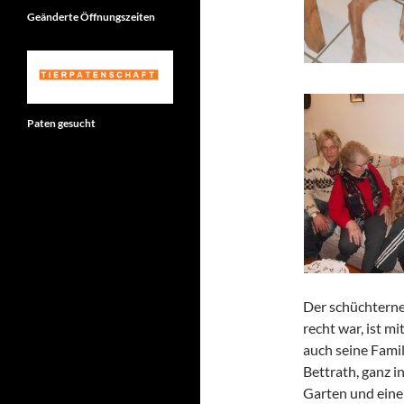
Geänderte Öffnungszeiten
Paten gesucht
Der schüchterne
recht war, ist m
auch seine Fami
Bettrath, ganz i
Garten und eine