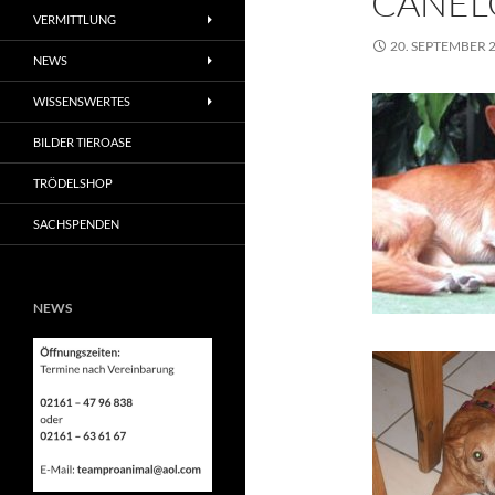
CANEL
VERMITTLUNG
20. SEPTEMBER 
NEWS
WISSENSWERTES
BILDER TIEROASE
TRÖDELSHOP
SACHSPENDEN
NEWS