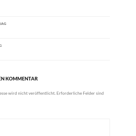
avigation
RAG
G
NEN KOMMENTAR
sse wird nicht veröffentlicht.
Erforderliche Felder sind