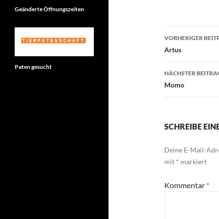
Geänderte Öffnungszeiten
Beitragsn
VORHERIGER BEIT
Artus
Paten gesucht
NÄCHSTER BEITRA
Momo
SCHREIBE EI
Deine E-Mail-Adre
mit
*
markiert
Kommentar
*