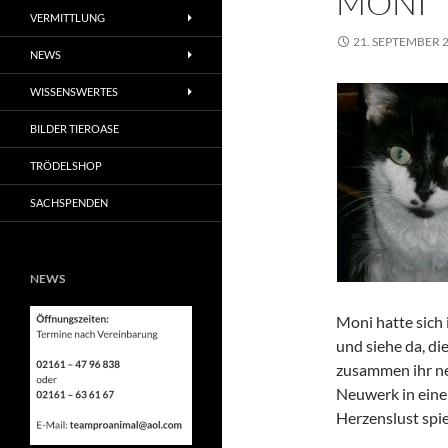
MONI
VERMITTLUNG
21. SEPTEMBER 
NEWS
WISSENSWERTES
BILDER TIEROASE
TRÖDELSHOP
SACHSPENDEN
NEWS
Moni hatte sich
und siehe da, di
zusammen ihr ne
Neuwerk in eine
Herzenslust spi