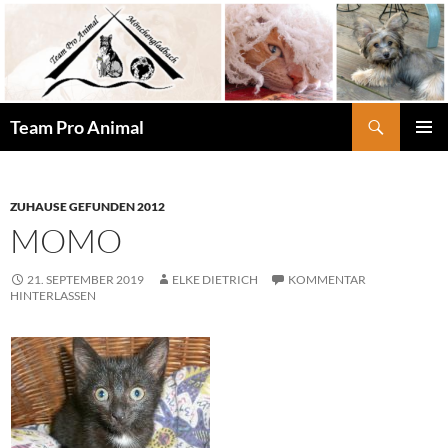
Zum
Inhalt
springen
Suchen
Team Pro Animal
PRIMÄR
MENÜ
ZUHAUSE GEFUNDEN 2012
MOMO
21. SEPTEMBER 2019
ELKE DIETRICH
KOMMENTAR
HINTERLASSEN