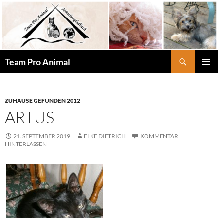
Zum
Inhalt
springen
Suchen
Team Pro Animal
PRIMÄR
MENÜ
ZUHAUSE GEFUNDEN 2012
ARTUS
21. SEPTEMBER 2019
ELKE DIETRICH
KOMMENTAR
HINTERLASSEN