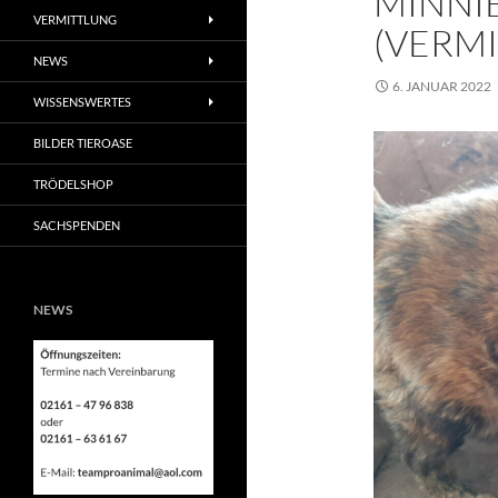
MINNI
VERMITTLUNG
(VERM
NEWS
6. JANUAR 2022
WISSENSWERTES
BILDER TIEROASE
TRÖDELSHOP
SACHSPENDEN
NEWS