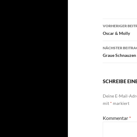
Beitragsn
VORHERIGER BEIT
Oscar & Molly
NÄCHSTER BEITRA
Graue Schnauzen
SCHREIBE EI
Deine E-Mail-Adre
mit
*
markiert
Kommentar
*