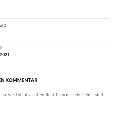
avigation
RAG
G
 2021
NEN KOMMENTAR
sse wird nicht veröffentlicht.
Erforderliche Felder sind