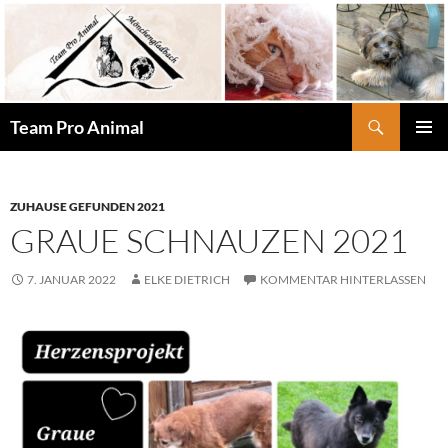
Zum
Inhalt
springen
Suchen
Team Pro Animal
PRIMÄR
MENÜ
ZUHAUSE GEFUNDEN 2021
GRAUE SCHNAUZEN 2021
7. JANUAR 2022
ELKE DIETRICH
KOMMENTAR HINTERLASSEN