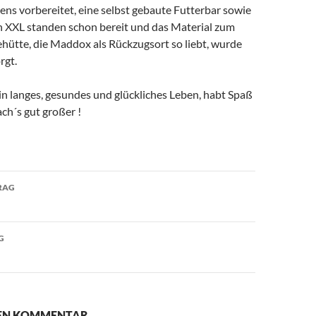
tens vorbereitet, eine selbst gebaute Futterbar sowie
n XXL standen schon bereit und das Material zum
hütte, die Maddox als Rückzugsort so liebt, wurde
rgt.
n langes, gesundes und glückliches Leben, habt Spaß
ch´s gut großer !
avigation
RAG
G
NEN KOMMENTAR