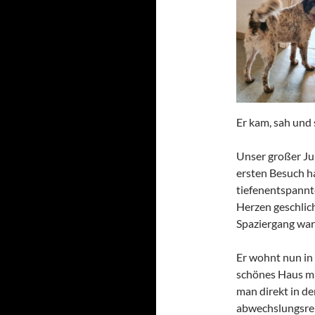
Er kam, sah und
Unser großer Ju
ersten Besuch ha
tiefenentspannte
Herzen geschlic
Spaziergang war d
Er wohnt nun in
schönes Haus mit
man direkt in de
abwechslungsrei