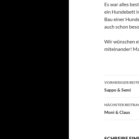
Es war alles bes
ein Hundebett i
Bau einer Hunde
auch schon beso
Wir wünschen ei
miteinander! Ma
Beitragsn
VORHERIGER BEIT
Sappo & Semi
NÄCHSTER BEITRA
Moni & Claus
SCHREIBE EI