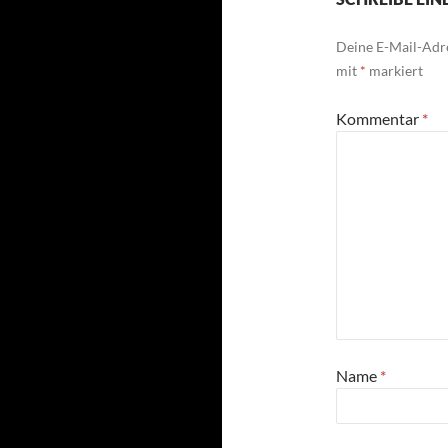
Deine E-Mail-Adre
mit
*
markiert
Kommentar
*
Name
*