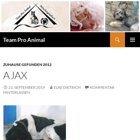
Zum
Inhalt
springen
Suchen
Team Pro Animal
PRIMÄR
MENÜ
ZUHAUSE GEFUNDEN 2012
AJAX
21. SEPTEMBER 2019
ELKE DIETRICH
KOMMENTAR
HINTERLASSEN