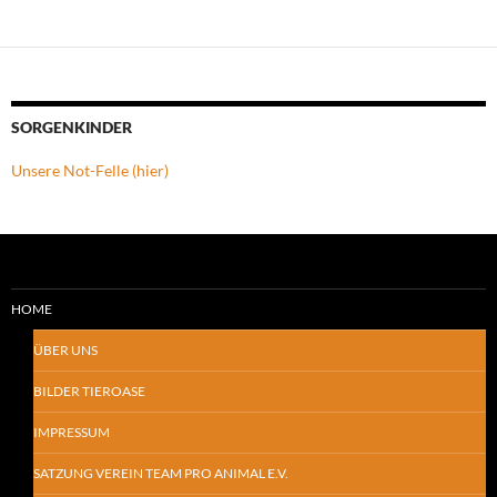
SORGENKINDER
Unsere Not-Felle (hier)
HOME
ÜBER UNS
BILDER TIEROASE
IMPRESSUM
SATZUNG VEREIN TEAM PRO ANIMAL E.V.