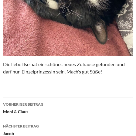
Die liebe Ilse hat ein schönes neues Zuhause gefunden und
darf nun Einzelprinzessin sein. Mach’s gut Süße!
Beitragsnavigation
VORHERIGER BEITRAG
Moni & Claus
NÄCHSTER BEITRAG
Jacob