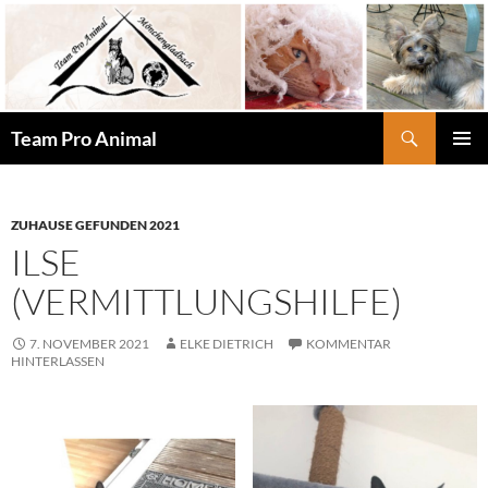
Zum
Inhalt
springen
Suchen
Team Pro Animal
PRIMÄR
MENÜ
ZUHAUSE GEFUNDEN 2021
ILSE
(VERMITTLUNGSHILFE)
7. NOVEMBER 2021
ELKE DIETRICH
KOMMENTAR
HINTERLASSEN