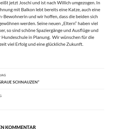
eißt jetzt Joschi und ist nach Willich umgezogen. In
nung mit Balkon lebt bereits eine Katze, auch eine
-Bewohnerin und wir hoffen, dass die beiden sich
gewöhnen werden. Seine neuen „Eltern“ haben viel
ker, so sind schöne Spaziergänge und Ausflüge und
r Hundeschule in Planung. Wir wünschen für die
t viel Erfolg und eine glückliche Zukunft.
avigation
RAG
 „GRAUE SCHNAUZEN“
G
NEN KOMMENTAR