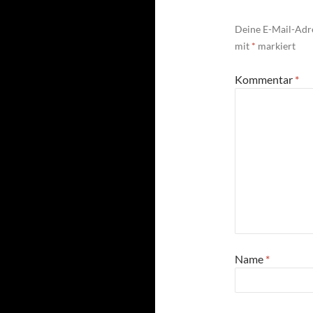
Deine E-Mail-Adre
mit
*
markiert
Kommentar
*
Name
*