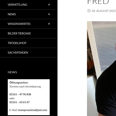
FRED
VERMITTLUNG
18. AUGUST 202
NEWS
WISSENSWERTES
BILDER TIEROASE
TRÖDELSHOP
SACHSPENDEN
NEWS