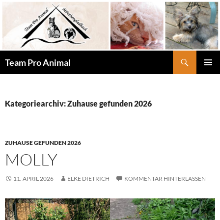
Zum
Inhalt
springen
Suchen
Team Pro Animal
PRIMÄR
MENÜ
Kategoriearchiv: Zuhause gefunden 2026
ZUHAUSE GEFUNDEN 2026
MOLLY
11. APRIL 2026
ELKE DIETRICH
KOMMENTAR HINTERLASSEN