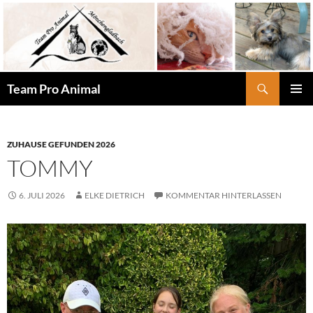
Zum
Inhalt
springen
Suchen
Team Pro Animal
PRIMÄR
MENÜ
ZUHAUSE GEFUNDEN 2026
TOMMY
6. JULI 2026
ELKE DIETRICH
KOMMENTAR HINTERLASSEN