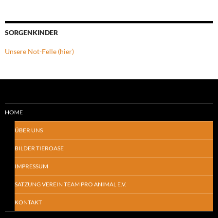
SORGENKINDER
Unsere Not-Felle (hier)
HOME
ÜBER UNS
BILDER TIEROASE
IMPRESSUM
SATZUNG VEREIN TEAM PRO ANIMAL E.V.
KONTAKT