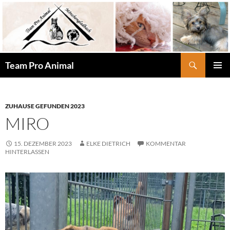
Zum
Inhalt
springen
Suchen
Team Pro Animal
PRIMÄR
MENÜ
ZUHAUSE GEFUNDEN 2023
MIRO
15. DEZEMBER 2023
ELKE DIETRICH
KOMMENTAR
HINTERLASSEN