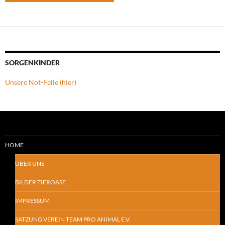
SORGENKINDER
Unsere Not-Felle (hier)
HOME
ÜBER UNS
BILDER TIEROASE
IMPRESSUM
SATZUNG VEREIN TEAM PRO ANIMAL E.V.