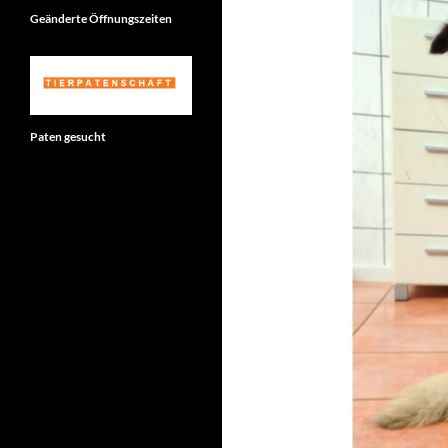
Geänderte Öffnungszeiten
Paten gesucht