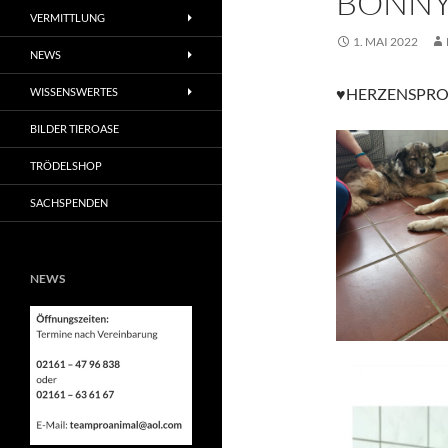
BONN
VERMITTLUNG
1. MAI 2022
NEWS
♥HERZENSPRO
WISSENSWERTES
BILDER TIEROASE
TRÖDELSHOP
SACHSPENDEN
NEWS